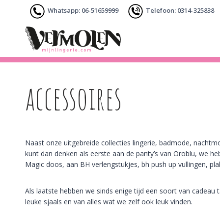
Doorgaan
Whatsapp: 06-51659999
Telefoon: 0314-325838
naar
inhoud
accessoires
Naast onze uitgebreide collecties lingerie, badmode, nach
kunt dan denken als eerste aan de panty’s van Oroblu, we hebb
Magic doos, aan BH verlengstukjes, bh push up vullingen, pla
Als laatste hebben we sinds enige tijd een soort van cadeau t
leuke sjaals en van alles wat we zelf ook leuk vinden.