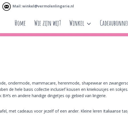
Mail: winkel@vermolenlingerie.nl
Home
Wie zijn wij?
Winkel
Cadeaubonn
tmode, ondermode, mammacare, herenmode, shapewear en zwangerscha
en de hele basis collectie inclusief kousen en kniekousjes en sokjes.
k BH’s en andere handige dingetjes op gebied van lingerie.
afel, met cadeaus voor jezelf of een ander. Kleine leren Italiaanse ta